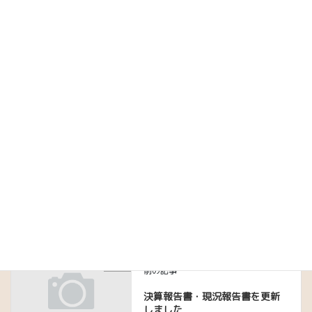
メール
※
サイト
次回のコメントで使用するためブラウザーに自分の名前、メール
アドレス、サイトを保存する。
news
前の記事
決算報告書・現況報告書を更新
しました