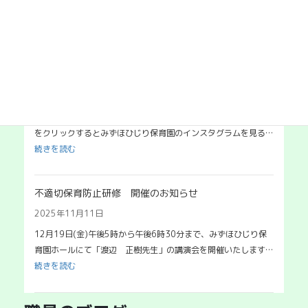
令和8年9月1日(火)午後4時から午後5時まで、みずほひじり保
育園ホールにて「二反田征彦先生」のメンタルヘルス講演会を
:
開…
続きを読む
令
和
インスタグラムを開設しました
8
年
2025年11月12日
度
インスタグラムを開設しました 下記のインスタグラムのロゴ
メ
をクリックするとみずほひじり保育園のインスタグラムを見る…
ン
:
続きを読む
タ
イ
ル
ン
ヘ
不適切保育防止研修 開催のお知らせ
ス
ル
タ
2025年11月11日
ス
グ
12月19日(金)午後5時から午後6時30分まで、みずほひじり保
研
ラ
育園ホールにて「渡辺 正樹先生」の講演会を開催いたします…
修
ム
:
続きを読む
の
を
不
ご
開
適
案
設