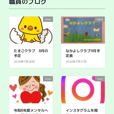
職員のブログ
切
内
し
保
ま
育
し
防
news
news
た
止
研
修
開
催
たまごクラブ 8月の
なかよしクラブ9月予
の
予定
定表
お
2026年7月28日
2026年7月27日
知
ら
せ
news
news
令和8年度メンタルヘ
インスタグラムを開