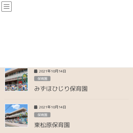
コ
ナ
社会福祉法人ひじり会
ン
ビ
テ
ゲ
社会福祉法人ひじり会トップページ
ン
ー
ツ
シ
保育園
に
ョ
移
ン
動
に
HOME
保育園
移
動
2021年10月14日
保育園
みずほひじり保育園
2021年10月14日
保育園
東松原保育園