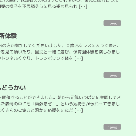
児の様子を不思議そうに見る姿も見られ […]
news
育所体験
2名の方が参加してくださいました。０歳児クラスに入って頂き、
子を見て頂いたり、園児と一緒に遊び、保育園体験を楽しみまし
トンネルくぐり、トランポリンで体を […]
news
んどうかい
会を開催することができました。朝から元気いっぱいに登園してき
した表情の中にも「頑張るぞ！」という気持ちが伝わってきまし
くさんのご協力と温かい応援をいただ […]
news