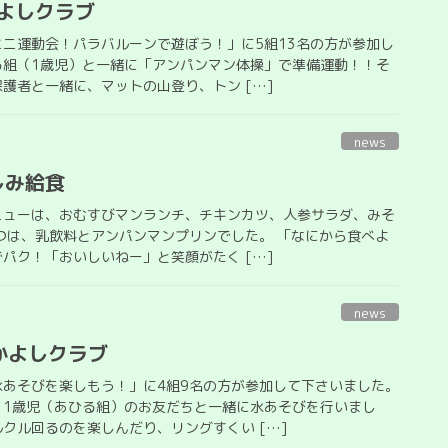
よしクラブ
ニ運動会！パラバルーンで遊ぼう！」に5組13名の方が参加し
る組（1歳児）と一緒に「アンパンマン体操」で準備運動！！そ
護者と一緒に、マットの山登り、トン […]
news
しみ給食
ニューは、おむすびマンランチ、チキンカツ、人参サラダ、みそ
つは、乳飲料とアンパンマンプリンでした。 「なにから食べよ
パク！「おいしいねー」と笑顔がたく […]
news
かよしクラブ
水あそびを楽しもう！」に4組9名の方が参加して下さいました。
、1歳児（あひる組）のお友だちと一緒に水あそびを行いまし
クル回るのを楽しんだり、リングすくい […]