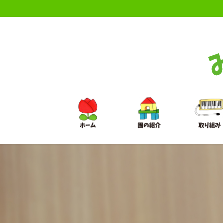
コ
ナ
ン
ビ
テ
ゲ
ン
ー
ツ
シ
に
ョ
移
ン
動
に
移
動
ブログ